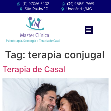
(11) 97056-6402
(34) 98851-7669
São Paulo/SP
Uberlândia/MG
Tag:
terapia conjugal
Terapia de Casal