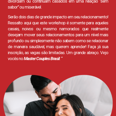
divorciam ou continuam casados em uma relação “sem
sabor” ou miserável.
Serão dois dias de grande impacto em seu relacionamento!
Ressalto aqui que este workshop é somente para aqueles
casais, noivos ou mesmo namorados que realmente
desejam mover seus relacionamentos para um nível mais
profundo ou simplesmente não sabem como se relacionar
de maneira saudável, mas querem aprender! Faça já sua
inscrição, as vagas são limitadas. Um grande abraço. Vejo
vocês no
Master Couples Brasil
. “