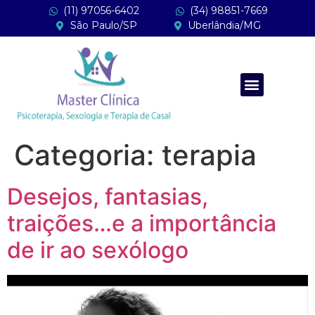
(11) 97056-6402
(34) 98851-7669
São Paulo/SP
Uberlândia/MG
Categoria:
terapia
Desejos, fantasias,
traições…e a importância
de ir ao sexólogo